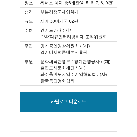
장소
씨너스 이채 총6개관(4, 5, 6, 7, 8, 9관)
성격
부분경쟁국제영화제
규모
세계 30여개국 62편
주최
경기도 / 파주시/
DMZ다큐멘터리영화제 조직위원회
주관
경기공연영상위원회 / (재)
경기디지털콘텐츠진흥원
후원
문화체육관광부 / 경기관광공사 / (재)
출판도시문화재단 / (사)
파주출판도시입주기업협의회 / (사)
한국독립영화협회
카탈로그 다운로드