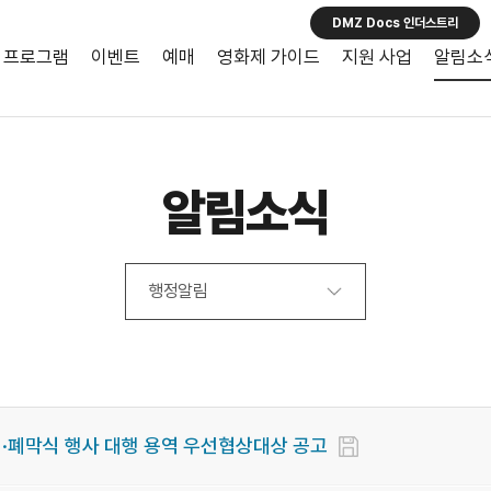
DMZ Docs 인더스트리
프로그램
이벤트
예매
영화제 가이드
지원 사업
알림소
알림소식
행정알림
개·폐막식 행사 대행 용역 우선협상대상 공고