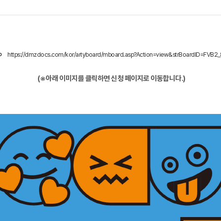
https://dmzdocs.com/kor/artyboard/mboard.asp?Action=view&strBoardID=FVB
(※아래 이미지를 클릭하면 신청 페이지로 이동합니다.)