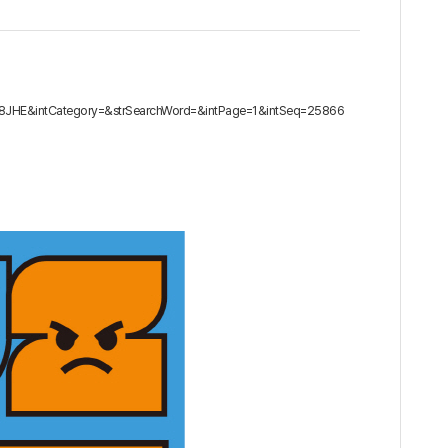
2_8JHE&intCategory=&strSearchWord=&intPage=1&intSeq=25866