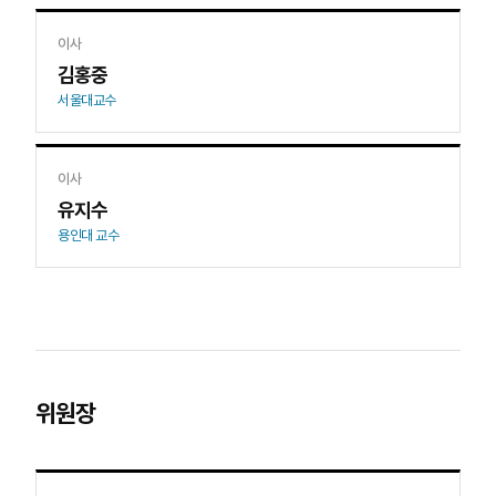
이사
김홍중
서울대교수
이사
유지수
용인대 교수
위원장