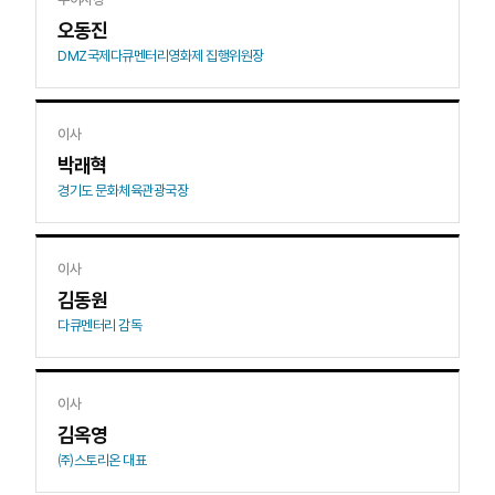
오동진
DMZ국제다큐멘터리영화제 집행위원장
이사
박래혁
경기도 문화체육관광국장
이사
김동원
다큐멘터리 감독
이사
김옥영
㈜스토리온 대표