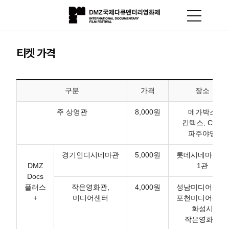
티켓 가격
구분
가격
장소
주 상영관
8,000원
메가박스
킨텍스, CGV
파주야당
경기인디시네마관
5,000원
롯데시네마 광교
DMZ
1관
Docs
플러스
작은영화관,
4,000원
성남미디어센터,
+
미디어센터
포천미디어센터,
화성시
작은영화관