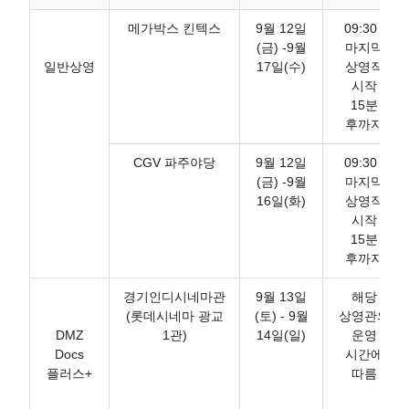
메가박스 킨텍스
9월 12일
09:30 -
(금) -9월
마지막
일반상영
17일(수)
상영작
시작
15분
후까지
CGV 파주야당
9월 12일
09:30 -
(금) -9월
마지막
16일(화)
상영작
시작
15분
후까지
경기인디시네마관
9월 13일
해당
(롯데시네마 광교
(토) - 9월
상영관의
DMZ
1관)
14일(일)
운영
Docs
시간에
플러스+
따름