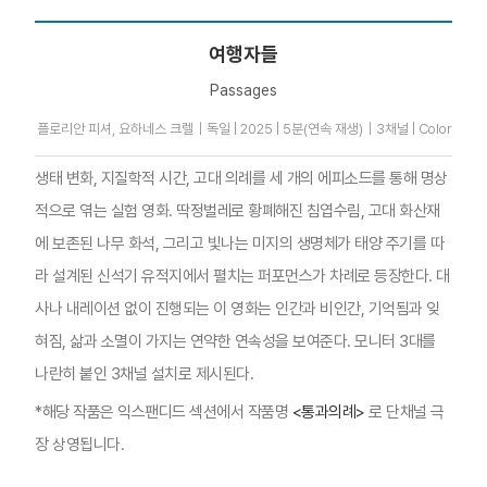
여행자들
Passages
플로리안 피셔, 요하네스 크렐｜독일 | 2025 | 5분(연속 재생)｜3채널 | Color
생태 변화, 지질학적 시간, 고대 의례를 세 개의 에피소드를 통해 명상
적으로 엮는 실험 영화. 딱정벌레로 황폐해진 침엽수림, 고대 화산재
에 보존된 나무 화석, 그리고 빛나는 미지의 생명체가 태양 주기를 따
라 설계된 신석기 유적지에서 펼치는 퍼포먼스가 차례로 등장한다. 대
사나 내레이션 없이 진행되는 이 영화는 인간과 비인간, 기억됨과 잊
혀짐, 삶과 소멸이 가지는 연약한 연속성을 보여준다. 모니터 3대를
나란히 붙인 3채널 설치로 제시된다.
*해당 작품은 익스팬디드 섹션에서 작품명
<통과의례>
로 단채널 극
장 상영됩니다.