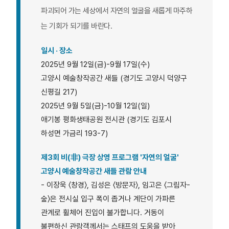
파괴되어 가는 세상에서 자연의 얼굴을 새롭게 마주하
는 기회가 되기를 바란다.
일시 · 장소
2025년 9월 12일(금)-9월 17일(수)
고양시 예술창작공간 새들 (경기도 고양시 덕양구
신평길 217)
2025년 9월 5일(금)-10월 12일(일)
애기봉 평화생태공원 전시관 (경기도 김포시
하성면 가금리 193-7)
제3회 비(非) 극장 상영 프로그램 '자연의 얼굴'
고양시 예술창작공간 새들 관람 안내
- 이장욱 〈창경〉, 김성은 〈방문자〉, 임고은 〈그림자-
숲〉은 전시실 입구 폭이 좁거나 계단이 가파른
관계로 휠체어 진입이 불가합니다. 거동이
불편하신 관람객께서는 스태프의 도움을 받아