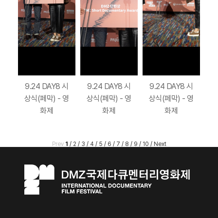
9.24 DAY8 시
9.24 DAY8 시
9.24 DAY8 시
상식(페막) - 영
상식(페막) - 영
상식(페막) - 영
화제
화제
화제
Prev
1
/
2
/
3
/
4
/
5
/
6
/
7
/
8
/
9
/
10
/
Next