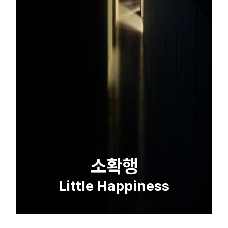
소확행
Little Happiness