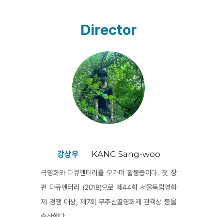
은 도용에 대한 우려와 달리 북에 있는 유족들의 반
응이 동포애를 느낄만한 것이었다는 사실이 영화
Director
의 주제를 모두 말해주진 않는다. 예컨대 강상우는 
남의 출판사 관계자들과 북의 유족들이 만나고 협
의하는 과정을 소설책 『임꺽정』의 물성(책의 표
지와 내지 이미지)과 나란히 놓고, 기계적인 사운드 
몽타주를 덧붙여 상상적으로 기술한다. <페이 오프
>는 미처 ‘갚지(pay off)' 못한 저작권료를 매개로 하
여 해결되지 않은 채 표랑하는 정치, 비즈니스, 문
화적 관계를 이야기한다.  
강상우
KANG Sang-woo
극영화와 다큐멘터리를 오가며 활동중이다. 첫 장
편 다큐멘터리 (2018)으로 제44회 서울독립영화
제 경쟁 대상, 제7회 무주산골영화제 관객상 등을
수상했다.