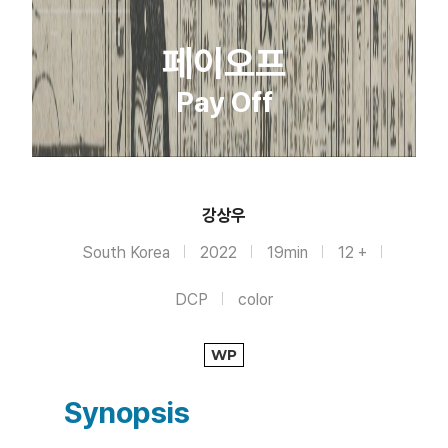
페이오프
Pay Off
강상우
South Korea
2022
19min
12 +
DCP
color
WP
Synopsis