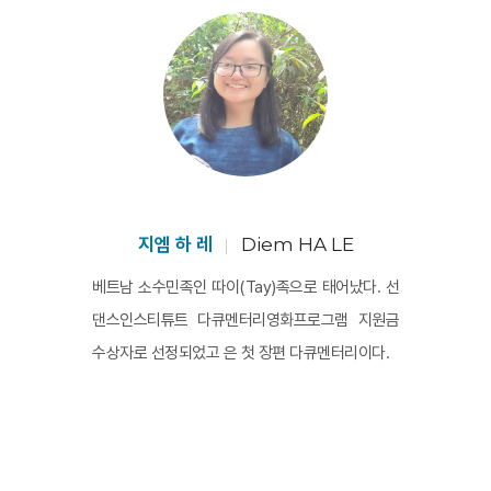
데뷔작 <안개 속의 아이들>을 위해 오지의 몽족 마
을을 찾아, 십 대 소녀 디와 친해진다. 그리고 그녀
와 자매애라고 불러도 좋을 법한 유대감을 쌓는다. 
하지만 설 명절을 지내던 어느 날 밤, 디가 동년배 
소년에게 신부로 “납치”되면서 감독의 불안은 현실
이 된다. 디가 속한 몽족은 여전히 신부 납치 풍습
을 하나의 “전통”으로 인정하고 있기 때문이다. 이 
시점에서 <안개 속의 아이들>은 전통과 현대적인 
지엠 하 레
Diem HA LE
것 사이의 긴장을 담아내는 동시에, 타인의 삶에 관
베트남 소수민족인 따이(Tay)족으로 태어났다. 선
한 영화를 만드는 데 수반되는 윤리를 고민한다. 그 
댄스인스티튜트 다큐멘터리영화프로그램 지원금
끝에서 젊은 감독이 찾은 해법은 우정. 차가운 관찰
수상자로 선정되었고 은 첫 장편 다큐멘터리이다.
자도, 오만한 구원자도 아닌 진정한 친구 되기다. 
그 우정은 다큐멘터리가 인물들과 함께 구성하는 
윤리적, 정치적 관계들에 대한 책임을 일깨운다.