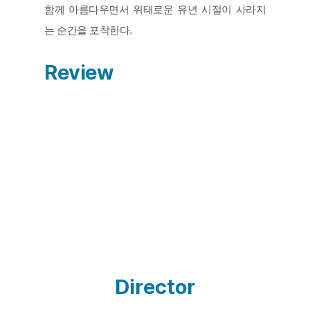
함께 아름다우면서 위태로운 유년 시절이 사라지
는 순간을 포착한다.
Review
베트남 북부 산간 지역의 한 마을. 어린 소녀가 가
파른 언덕을 오른다. 감독의 내레이션이 이어지고, 
“3년 동안 촬영하며 항상 어떤 결말로 귀결될까 두
려웠어”라는 말과 함께 짙은 안개가 마을을 둘러싼
Director
다. 감독은 무엇이 두려웠던 것일까? 하레 지엠은 