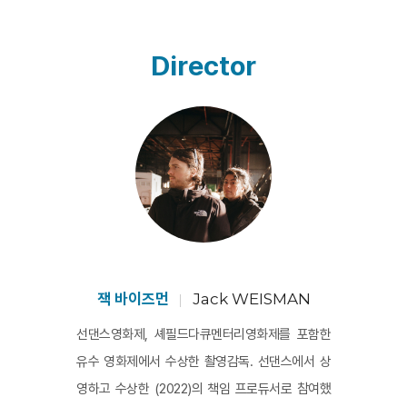
영팀들은 마을에 내려와 쓰레기통 근처를 어슬렁
거리는 북극곰을 야생에 있는 것처럼 촬영하느라 
Director
분주하다. 잭 바이즈먼 감독은 고속촬영 트레킹 쇼
트를 이용하여 북극곰과 인간을 하나의 풍경 속에 
묶고, 양자를 동일하게 볼거리로 만든다. 또한 북극
곰의 발자국과 숨소리, 그리고 처칠 마을의 다양한 
현장음을 정밀하게 녹음하고 중첩시켜 만든 사운
드 스케이프는 상당한 몰입감을 만든다. <골칫덩어
리 곰>이 짧은 러닝타임 속에 담아낸 시각적, 청각
적 복잡성은 북극곰을 보러 온 관광객들에 의존하
면서도, 북극곰의 존재를 위협으로 여기고 쫓아내
잭 바이즈먼
Jack WEISMAN
는데 애써야 하는 처칠 마을의 역설을 절묘하게 반
선댄스영화제, 셰필드다큐멘터리영화제를 포함한
영한다. 
유수 영화제에서 수상한 촬영감독. 선댄스에서 상
영하고 수상한 (2022)의 책임 프로듀서로 참여했