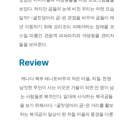
장엄한 이미지들과 야생동물을 다룬 프로그램들을 
보았다. 하지만 곰들의 눈에 비친 우리는 어떤 모습
일까? <골칫덩어리 곰>은 관점을 바꾸어 곰들이 매
년 이동하기 위해 요리조리 피해야하는 장애물 코
스일 따름인 관광객 파파라치와 야생동물 관리자
들을 보여준다.
Review
캐나다 북부 매니토바주의 작은 마을, 처칠. 천명 
남짓한 주민이 사는 이곳은 가을이 되면 만 명이 넘
는 사람들로 북적인다. 일대에 서식하는 북극곰들
을 보기 위해서다. <골칫덩어리 곰>은 거리를 활보
하는 북극곰이 일상이 된 처칠 마을의 풍경을 다룬
다. 이 단편은 야생의 동물을 바라보는 자연 다큐멘
터리의 시선을 유쾌하게 전복한다. 관광객들과 촬