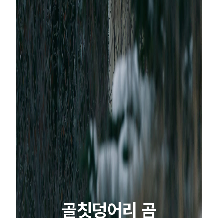
골칫덩어리 곰