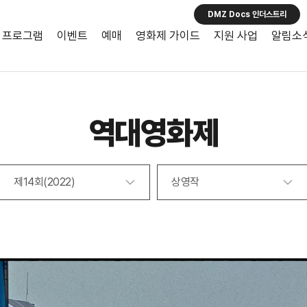
DMZ Docs 인더스트리
프로그램
이벤트
예매
영화제 가이드
지원 사업
알림소
역대영화제
제14회(2022)
상영작