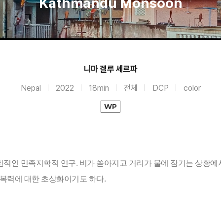
Kathmandu Monsoon
니마 겔루 셰르파
Nepal
2022
18min
전체
DCP
color
WP
적인 민족지학적 연구. 비가 쏟아지고 거리가 물에 잠기는 상황에서
복력에 대한 초상화이기도 하다. 