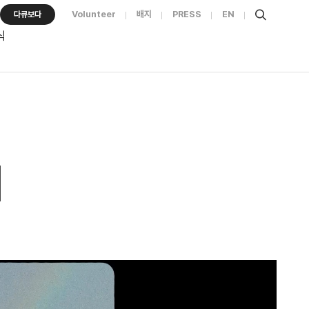
Volunteer
배지
PRESS
EN
다큐보다
식