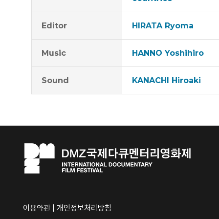
Editor
HIRATA Ryoma
Music
HANNO Yoshihiro
Sound
KANACHI Hiroaki
이용약관
|
개인정보처리방침