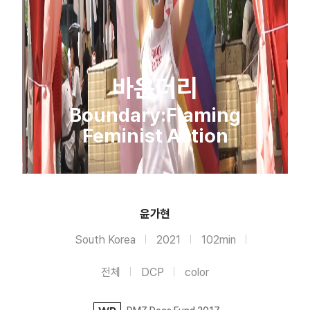
바운더리
Boundary:Flaming
Feminist Action
윤가현
South Korea
2021
102min
전체
DCP
color