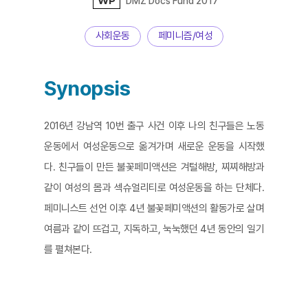
WP
DMZ Docs Fund 2017
사회운동
페미니즘/여성
Synopsis
2016년 강남역 10번 출구 사건 이후 나의 친구들은 노동
운동에서 여성운동으로 옮겨가며 새로운 운동을 시작했
다. 친구들이 만든 불꽃페미액션은 겨털해방, 찌찌해방과
같이 여성의 몸과 섹슈얼리티로 여성운동을 하는 단체다.
페미니스트 선언 이후 4년 불꽃페미액션의 활동가로 살며
여름과 같이 뜨겁고, 지독하고, 눅눅했던 4년 동안의 일기
를 펼쳐본다.