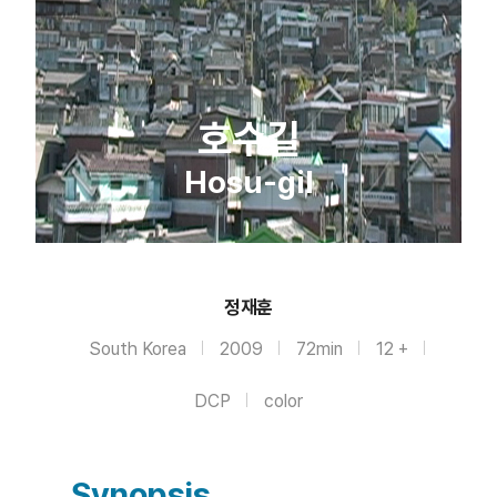
호수길
Hosu-gil
정재훈
South Korea
2009
72min
12 +
DCP
color
Synopsis