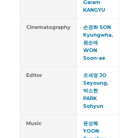
Garam
KANGYU
Cinematography
손경화 SON
Kyungwha,
원순애
WON
Soon-ae
Editor
조세영 JO
Seyoung,
박소현
PARK
Sohyun
Music
윤성혜
YOON