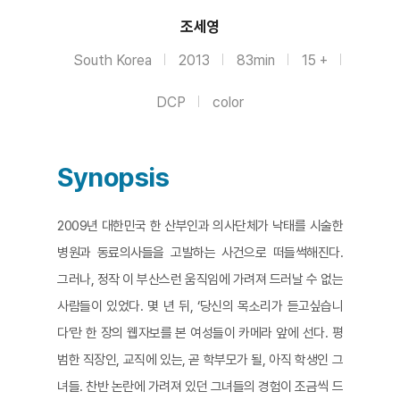
조세영
South Korea
2013
83min
15 +
DCP
color
Synopsis
2009년 대한민국 한 산부인과 의사단체가 낙태를 시술한
병원과 동료의사들을 고발하는 사건으로 떠들썩해진다.
그러나, 정작 이 부산스런 움직임에 가려져 드러날 수 없는
사람들이 있었다. 몇 년 뒤, ‘당신의 목소리가 듣고싶습니
다’란 한 장의 웹자보를 본 여성들이 카메라 앞에 선다. 평
범한 직장인, 교직에 있는, 곧 학부모가 될, 아직 학생인 그
녀들. 찬반 논란에 가려져 있던 그녀들의 경험이 조금씩 드