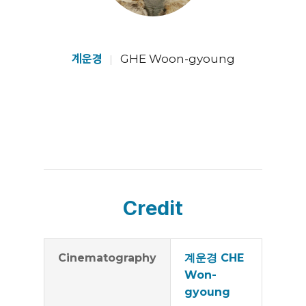
계운경
GHE Woon-gyoung
Credit
Cinematography
계운경 CHE
Won-
gyoung