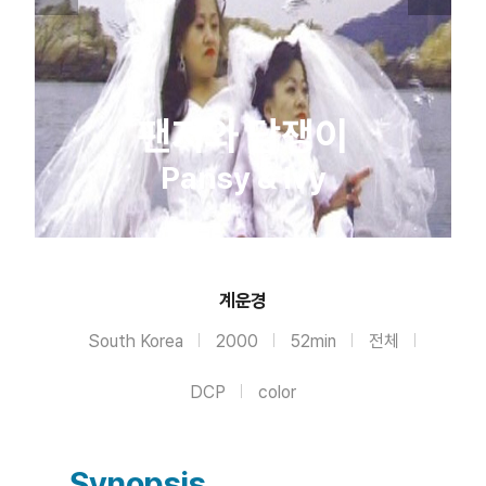
팬지와 담쟁이
Pansy & Ivy
계운경
South Korea
2000
52min
전체
DCP
color
Synopsis