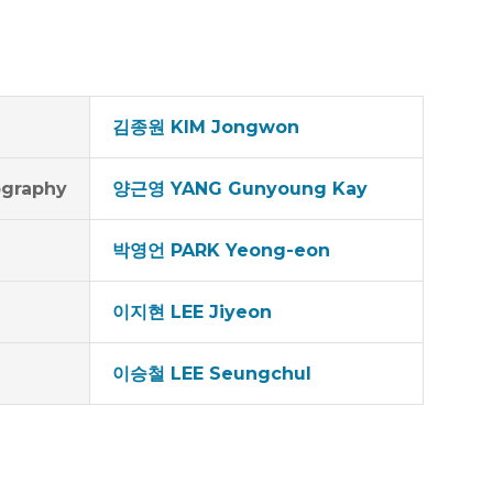
김종원 KIM Jongwon
graphy
양근영 YANG Gunyoung Kay
박영언 PARK Yeong-eon
이지현 LEE Jiyeon
이승철 LEE Seungchul