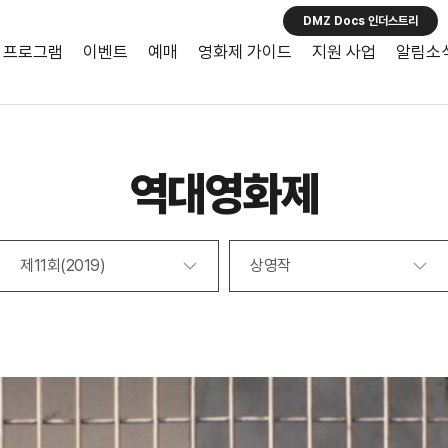
DMZ Docs 인더스트리
프로그램
이벤트
예매
영화제 가이드
지원 사업
알림소
역대영화제
제11회(2019)
상영작