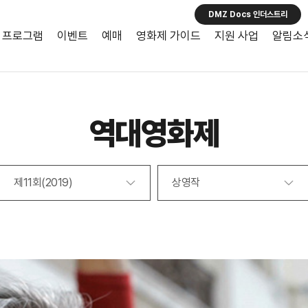
DMZ Docs 인더스트리
프로그램
이벤트
예매
영화제 가이드
지원 사업
알림소
역대영화제
제11회(2019)
상영작