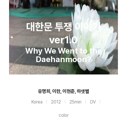
대한문 투쟁 이야기
ver1.0
Why We Went to the
Daehanmoon?
유명희, 이한, 이현준, 하샛별
Korea
2012
25min
DV
color