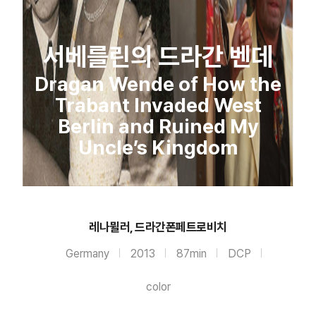
서베를린의 드라간 벤데
Dragan Wende of How the
Trabant Invaded West
Berlin and Ruined My
Uncle’s Kingdom
레나뮐러, 드라간폰페트로비치
Germany
2013
87min
DCP
color