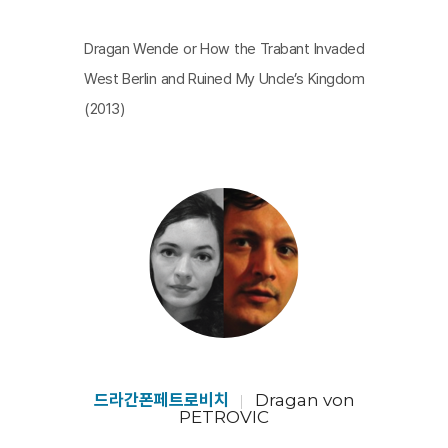
Dragan Wende or How the Trabant Invaded
West Berlin and Ruined My Uncle’s Kingdom
(2013)
드라간폰페트로비치
Dragan von
PETROVIC