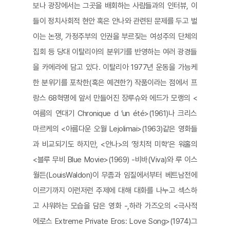
보나 광장에서는 그곳을 배회하는 사람들과의 인터뷰, 이
들이 정치사회적 현안 혹은 안나와 관련된 문제를 두고 벌
이는 논쟁, 가정주부의 인권을 부르짖는 여성주의 단체의
집회 등 당대 이탈리아의 분위기를 반영하는 여러 광경들
을 카메라에 담고 있다. 이탈리아 1977년 운동을 가능케
한 분위기를 포착한(혹은 예견한?) 작품이라는 점에서 프
랑스 68혁명에 앞서 만들어진 장루슈와 에드가 모랭의 <
여름의 연대기 Chronique d ’un été>(1961)나 크리스
마르케의 <아름다운 오월 Lejolimai>(1963)같은 영화들
과 비교되기도 하지만, <안나>의 ‘정치적 미학’은 워홀의
<블루 무비 Blue Movie>(1969) -비바(Viva)와 루 이스
월든(LouisWaldon)이 무좀과 임질에서부터 베트남전에
이르기까지 이런저런 주제에 대해 대화를 나누고 섹스하
고 샤워하는 모습을 담은 영화 -,하라 가즈오의 <극사적
에로스 Extreme Private Eros: Love Song>(1974)그