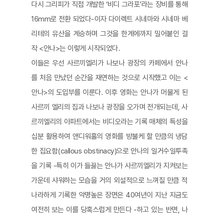
다시 그리피가 직접 개발한 ‘비디 그라포’라는 장비를 통해
16mm로 전환 되었다-이자 다이렉트 시네마와 시네마 베
리테의 유산을 계승하며 그것을 한계에까지 밀어붙인 걸
작 <안나>는 이렇게 시작되었다.
이들은 우선 사르끼엘리가 나보나 광장의 카페에서 안나
를 처음 만났던 순간을 재연하는 것으로 시작했고 이는 <
안나>의 도입부를 이룬다. 이후 영화는 안나가 머물게 된
사르끼 엘리의 집과 나보나 광장을 오가며 전개되는데, 사
르끼엘리의 아파트에서는 비디오라는 기록 매체의 특성을
십분 활용하여 앤디워홀의 영화를 방불케 할 만큼의 냉담
한 집요함(callous obstinacy)으로 안나의 일거수일투족
을 기록 -특히 이가 들끓는 안나가 사르끼엘리가 지켜보는
가운데 샤워하는 모습을 거의 외설적으로 느껴질 만큼 적
나라하게 기록한 악명높은 장면은 40여년이 지난 지금도
여전히 보는 이를 당혹스럽게 만든다 -하고 있는 반면, 나