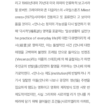
리고 1960년대와 70년대 미국 좌파의 인류학적 보고서라
할 로버트 크레이머와 존 더글러스의 <마일스톤즈 Milest
ones>(1975)사이에서 진동하고 또 표류한다 고 보아야
옳을 것이다. <안나>는 정치의 가능성을 다시 발견하기 위
해 ‘극사적’(極私的) 영역을 포괄하는 ‘일상생활의 실천’(t
he practice of everyday life)에 대한 다큐멘터리적 세
사(細査)로 향하지만, 이는 돌발적인 사건 (안나에 대한
애정을 고백하며 불현듯 프레임 안으로 들어오는 빈첸조
(Vincenzo)라는 이름의 스태프)에 의 해 굴절되는가 하면
주인공의 반발(출산장면의 촬영을 거부하는 안나)에 의해
가로막힌다. <안나>는 제도(institution)에 반발하거나 거
기서 일탈한 이들(안나와 나보나 광장의 청년들) 주변을
집요하게 맴도는 영화이고 영화의 제작방식 또한 사뭇 반
제도적이었지만, 사실 그리피와 사르끼엘 리가 안나를 카
메라에 담기 위해 끌어들인 조건들(사르끼엘리의 아파트,