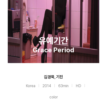
유예기간
Grace Period
김경묵, 기진
Korea
2014
63min
HD
color