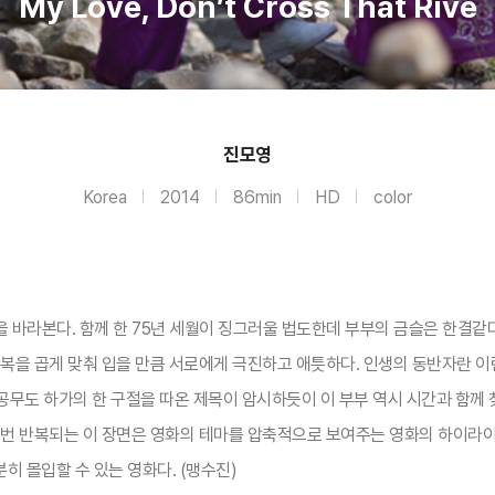
My Love, Don’t Cross That Rive
진모영
Korea
2014
86min
HD
color
십을 바라본다. 함께 한 75년 세월이 징그러울 법도한데 부부의 금슬은 한결같
복을 곱게 맞춰 입을 만큼 서로에게 극진하고 애틋하다. 인생의 동반자란 이
무도 하가의 한 구절을 따온 제목이 암시하듯이 이 부부 역시 시간과 함께 찾
두 번 반복되는 이 장면은 영화의 테마를 압축적으로 보여주는 영화의 하이라
 몰입할 수 있는 영화다. (맹수진)