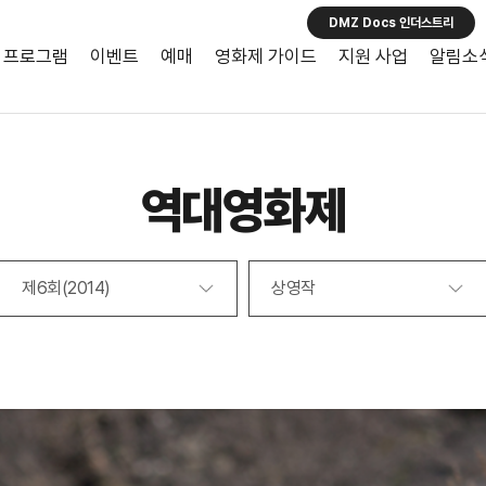
DMZ Docs 인더스트리
프로그램
이벤트
예매
영화제 가이드
지원 사업
알림소
역대영화제
제6회(2014)
상영작