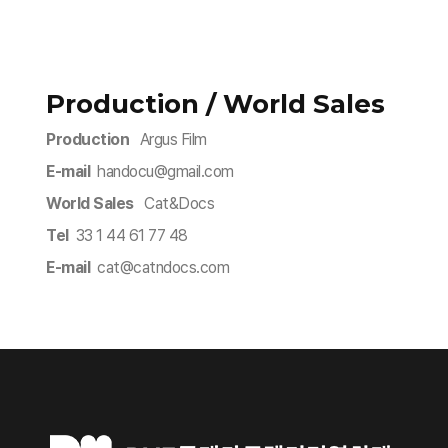
Production / World Sales
Production
Argus Film
E-mail
handocu@gmail.com​
World Sales
Cat&Docs
Tel
33 1 44 61 77 48
E-mail
cat@catndocs.com​