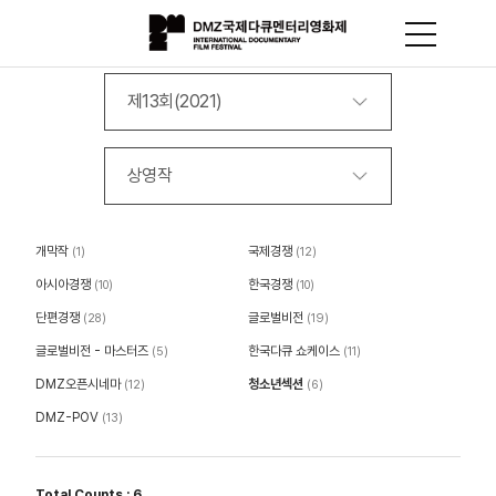
제13회(2021)
상영작
개막작
국제경쟁
(1)
(12)
아시아경쟁
한국경쟁
(10)
(10)
단편경쟁
글로벌비전
(28)
(19)
글로벌비전 - 마스터즈
한국다큐 쇼케이스
(5)
(11)
DMZ오픈시네마
청소년섹션
(12)
(6)
DMZ-POV
(13)
Total Counts : 6