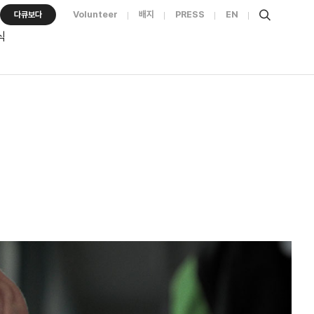
Volunteer
배지
PRESS
EN
다큐보다
식