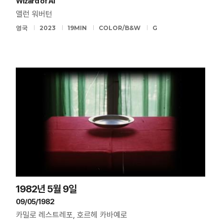
Wizard of AI
앨런 워버턴
영국
2023
19MIN
COLOR/B&W
G
1982년 5월 9일
09/05/1982
카밀로 레스트레포, 호르헤 카바예로