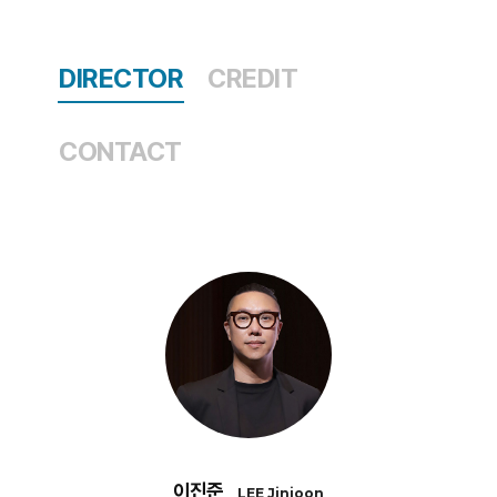
DIRECTOR
CREDIT
CONTACT
이진준
LEE Jinjoon