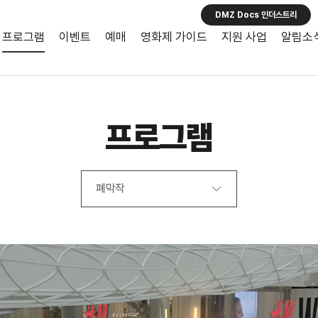
DMZ Docs 인더스트리
프로그램
이벤트
예매
영화제 가이드
지원 사업
알림소
프로그램
폐막작