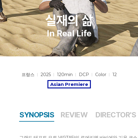
실재의 삶
In Real Life
프랑스
2025
120min
DCP
Color
12
Asian Premiere
SYNOPSIS
REVIEW
DIRECTOR'S
그랜드 테프트 오토 V(GTA5)의 로에키엠 바비에와 기욤 